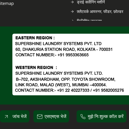
ड्राई क्लीनिंग मशीनें
itemap
फ़्लैटवर्क आयरनर, फीडर, फ़ोल्डर
फिनिशिंग उपकरण
स्पॉटिंग टेबल
लौंड्रोमैट
जांच भेजें
एसएमएस भेजें
मुझे निःशुल्क कॉल करें