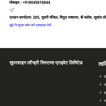
मोबाइल :
+918045816844
प्रधान कार्यालय: 205, दूसरी मंजिल, विपुल स्क्वायर, बी ब्लॉक, सुशांत ल
मुझे निःशुल्क कॉल करें
एसएमएस भेजें
सुपरशाइन लॉन्ड्री सिस्टम्स प्राइवेट लिमिटेड
त्व
ह
क
ह
स