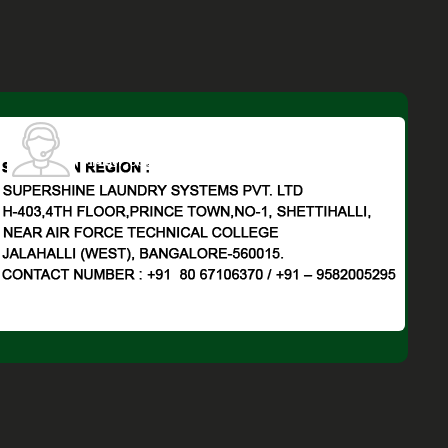
जसवीर जी
(
मार्केटिंग
)
मोबाइल :
08045816844