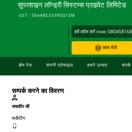
सुपरशाइन लॉन्ड्री सिस्टम्स प्राइवेट लिमिटेड
GST : 06AABCS5395Q1ZM
हमें कॉल करें now :
08045816
जांच भेजें
होम पेज
कंपनी प्रोफाइल
हमारे उत्पाद
संपर्क
सम्पर्क करने का विवरण
जसवीर जी
मार्केटिंग